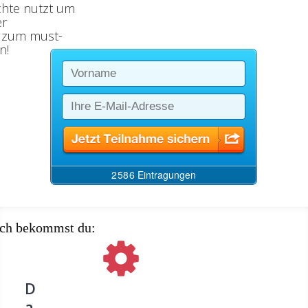
chte nutzt um
er
 zum must-
n!
uch bekommst du:
D
a