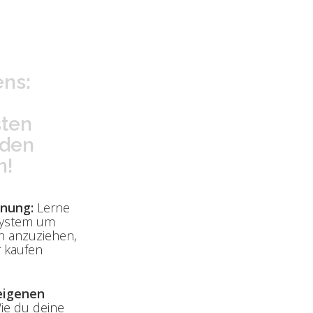
ns:
uide
sten
nden
n!
nung:
Lerne
System um
n anzuziehen,
r kaufen
eigenen
e du deine