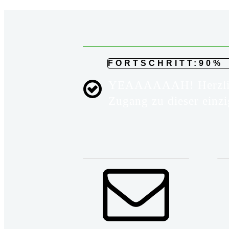
FORTSCHRITT:90%
YEAAAAAAH! Herzlich W
Zugang zu dieser einzi