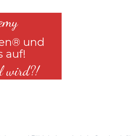
emy
een® und
 auf!
il wird?!