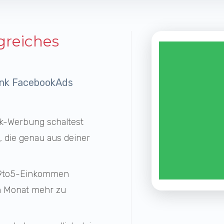
greiches
nk FacebookAds
k-Werbung schaltest
 die genau aus deiner
n 9to5-Einkommen
m
Monat mehr zu