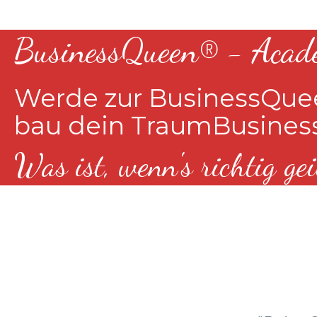
BusinessQueen® - Acad
Werde zur BusinessQu
bau dein TraumBusiness
Was ist, wenn's richtig ge