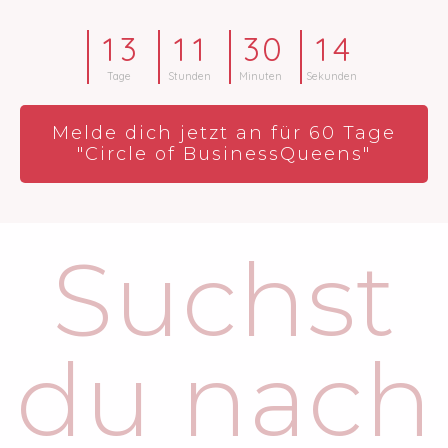
1
3
1
1
3
0
1
4
Tage
Stunden
Minuten
Sekunden
Melde dich jetzt an für 60 Tage
"Circle of BusinessQueens"
Suchst
du nach