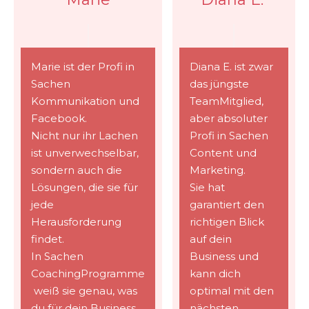
Marie ist der Profi in
Diana E. ist zwar
Sachen
das jüngste
Kommunikation und
TeamMitglied,
Facebook.
aber absoluter
Nicht nur ihr Lachen
Profi in Sachen
ist unverwechselbar,
Content und
sondern auch die
Marketing.
Lösungen, die sie für
Sie hat
jede
garantiert den
Herausforderung
richtigen Blick
findet.
auf dein
In Sachen
Business und
CoachingProgramme
kann dich
weiß sie genau, was
optimal mit den
du für dein Business
nächsten