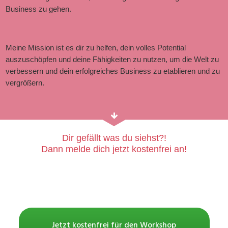
Business zu gehen.
Meine Mission ist es dir zu helfen, dein
volles Potential
auszuschöpfen
und deine
Fähigkeiten zu nutzen
, um die Welt zu
verbessern und
dein erfolgreiches Business
zu etablieren und zu
vergrößern.
Dir gefällt was du siehst?!
Dann melde dich jetzt kostenfrei an!
2
1
2
0
5
1
5
0
Days
Hours
Minutes
Seconds
Jetzt kostenfrei für den Workshop