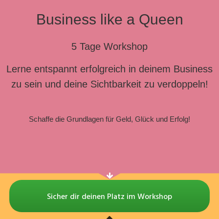
Business like a Queen
5 Tage Workshop
Lerne entspannt erfolgreich in deinem Business
zu sein und deine Sichtbarkeit zu verdoppeln!
Schaffe die Grundlagen für Geld, Glück und Erfolg!
2
1
2
0
5
1
5
0
Days
Hours
Minutes
Seconds
Sicher dir deinen Platz im Workshop