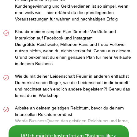
Kundengewinnung und Geld verdienen ist so simpel, wenn
man weiß wie... hier erfährst du die grundlegenden
Voraussetzungen für wahren und nachhaltigen Erfolg
Klau dir meinen simplen Plan für mehr Verkäufe und
Interaktion auf Facebook und Instagram
Die größte Reichweite, Millionen Fans und treue Follower
nutzen nichts, wenn du nichts verkaufst. Genau aus diesem
Grund bekommst du einen genauen Plan für mehr Verkäufe
in deinem Business.
Wie du mit deiner Leidenschaft Feuer in anderen entfachst
Du merkst schon länger, wie die Leidenschaft in dir brodelt
und möchtest auch endlich andere begeistern?! Genau das
lernst du im Workshop.
Arbeite an deinem geistigen Reichtum, bevor du deinem
finanziellen Reichtum erhöhst
Werde BusinessQueen des geistigen Reichtums und lerne,
wie du dadurch offener durch die Welt gehst und deine
Fühler auf Empfangen ausrichtest.
JA! Ich möchte kostenfrei am "Business like a