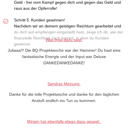
Geld - frei vom Kampf gegen dich und gegen das Geld und
raus aus der Opferrolle!
Schritt 5: Kunden gewinnen!
Nachdem wir an deinem geistigen Reichtum gearbeitet und
du dich auf empfangen eingestellt hast, zeige ich dir, wie der
finanzielle Reichtum nach kommt, in dem du Kunden
Was Inga dazu sagt:
gewinnst.
Juliaaa!!! Die BQ-Projektwoche war der Hammer! Du hast eine
fantastische Energie
und der
Input war Deluxe
DANKEDANKEDANKE!
Sandras Meinung:
Danke für die tolle Projektwoche und danke für den
täglichen
Anstoß endlich ins Tun zu kommen.
Miriam hat ebenfalls etwas dazu gesagt: