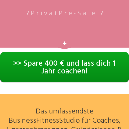
?
PrivatPre-Sale
?
0
1
0
5
5
0
1
5
Days
Hours
Minutes
Seconds
>> Spare 400 € und lass dich 1
Jahr coachen!
Das umfassendste
BusinessFitnessStudio für Coaches,