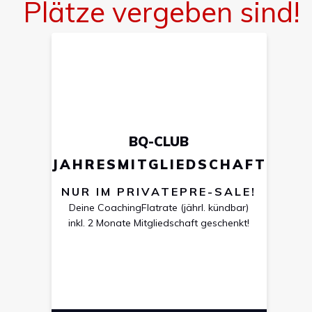
Plätze vergeben sind!
BQ-CLUB
JAHRESMITGLIEDSCHAFT
NUR IM PRIVATEPRE-SALE!
Deine CoachingFlatrate (jährl. kündbar)
inkl. 2 Monate Mitgliedschaft geschenkt!
0
1
0
5
5
0
1
5
Days
Hours
Minutes
Seconds