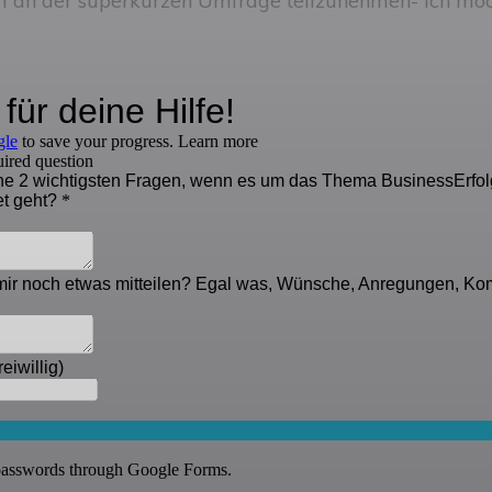
um an der superkurzen Umfrage teilzunehmen- ich möch