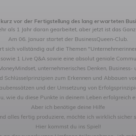
z kurz vor der Fertigstellung des lang erwarteten Bu
r als 1 Jahr daran gearbeitet, aber jetzt ist das Ganze
Am 06. Januar startet der BusinessQueen-Club.
rt sich vollständig auf die Themen "Unternehmerinne
o sowie 1 Live Q&A sowie eine absolut geniale Comm
neyMindset, unternehmerisches Denken, Business- u
d Schlüsselprinzipien zum Erkennen und Abbauen vo
aubenssätzen und der Umsetzung von Erfolgsprinzipi
u, wie du diese Punkte in deinem Leben erfolgreich e
Aber ich benötige deine Hilfe
d alles fertig produziere, möchte ich wirklich sicher s
Hier kommst du ins Spiel!