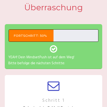
Überraschung
​FORTSCHRITT: 50%​
YEAH! Dein MindsetPush ist auf dem Weg!
Bitte befolge die nächsten Schritte:
​Schritt 1