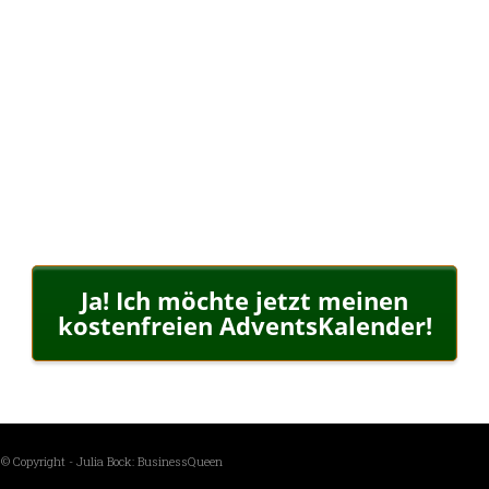
AdventsKalender
24 Tage lang Inspiration, Spaß, Unterhaltung und
geballtes Wissen für dich und dein Business!
Und das Beste?
Mit nur 10 Minuten pro Tag wirst du dein Business
verändern
Ja! Ich möchte jetzt meinen
kostenfreien AdventsKalender!
© Copyright - Julia Bock: BusinessQueen