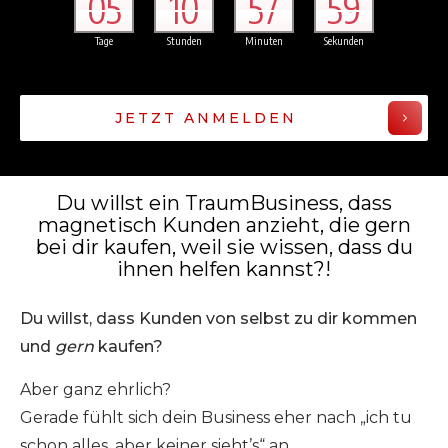
05
10
57
59
Tage
Stunden
Minuten
Sekunden
JETZT ANMELDEN
Du willst ein TraumBusiness, dass
magnetisch Kunden anzieht, die gern
bei dir kaufen, weil sie wissen, dass du
ihnen helfen kannst?!
Du willst, dass Kunden von selbst zu dir kommen
und
gern
kaufen?
Aber ganz ehrlich?
Gerade fühlt sich dein Business eher nach „ich tu
schon alles, aber keiner sieht’s“ an.