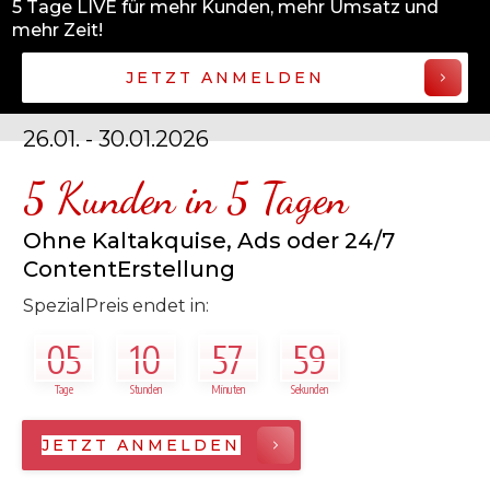
5 Tage LIVE für mehr Kunden, mehr Umsatz und
mehr Zeit!
JETZT ANMELDEN
26.01. - 30.01.2026
5 Kunden in 5 Tagen
Ohne Kaltakquise, Ads oder 24/7
ContentErstellung
SpezialPreis endet in:
05
10
57
59
Tage
Stunden
Minuten
Sekunden
JETZT ANMELDEN